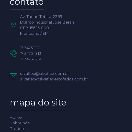
contato
Av. Tadao Tobita, 2365
Distrito Industrial José Beran
CEP: 15625-000
Meridiano / SP
17 3475-1221
17 3475-1313
17 3475-1266
silvaflex@silvaflex.com.br
silvaflex@silvaflexestofados.com.br
mapa do site
Home
Sobre nós
Produtos