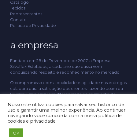
Catálogo
Tecidos
Representantes
Contato
Política de Privacidade
a empresa
Fundada em 28 de Dezembro de 2007, a Empresa
Silvaflex Estofados, a cada ano que passa vem
conquistando respeito e reconhecimento no mercado.
O compromisso com a qualidade e agilidade nas entregas
colabora para a satisfação dos clientes, fazendo assim da
Silvaflex uma empresa diferenciada no segmento de
estofados.
Nosso site utiliza cookies para salvar seu histórico de
uso e garantir uma melhor experiência. Ao continuar
navegando você concorda com a nossa política de
cookies e privacidade.
Copyright © 2013 SilvaFlex
- Todos os direitos reservados.
OK
Desenvolvido por
Delalibera
.