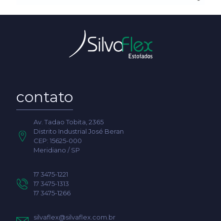
contato
Av. Tadao Tobita, 2365
Distrito Industrial José Beran
CEP: 15625-000
Meridiano / SP
17 3475-1221
17 3475-1313
17 3475-1266
silvaflex@silvaflex.com.br